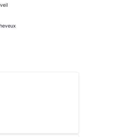
veil
heveux